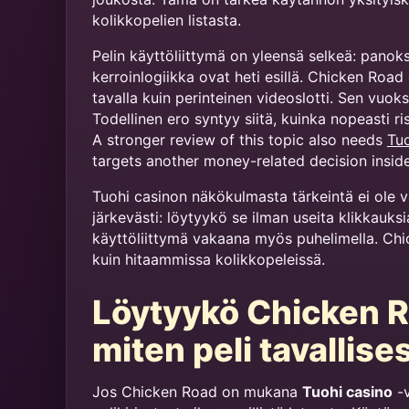
kolikkopelien listasta.
Pelin käyttöliittymä on yleensä selkeä: panok
kerroinlogiikka ovat heti esillä. Chicken Ro
tavalla kuin perinteinen videoslotti. Sen vuok
Todellinen ero syntyy siitä, kuinka nopeasti ri
A stronger review of this topic also needs
Tuo
targets another money-related decision insid
Tuohi casinon näkökulmasta tärkeintä ei ole vai
järkevästi: löytyykö se ilman useita klikkauk
käyttöliittymä vakaana myös puhelimella. Chi
kuin hitaammissa kolikkopeleissä.
Löytyykö Chicken Ro
miten peli tavallise
Jos Chicken Road on mukana
Tuohi casino
-v