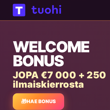
WELCOME
BONUS
JOPA €7 000 + 250
ilmaiskierrosta
🎁
HAE BONUS