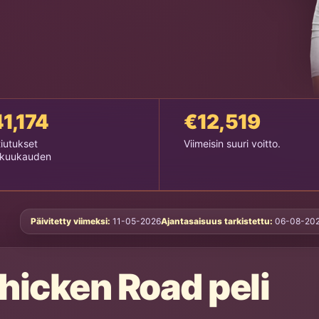
1,174
€12,519
iutukset
Viimeisin suuri voitto.
3 kuukauden
Päivitetty viimeksi:
11-05-2026
Ajantasaisuus tarkistettu:
06-08-20
Chicken Road peli