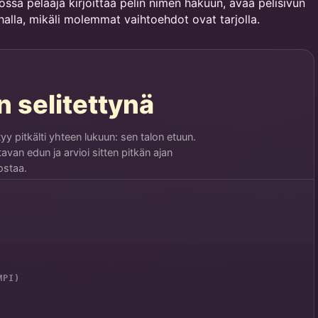
nnössä pelaaja kirjoittaa pelin nimen hakuun, avaa pelisivun
ahalla, mikäli molemmat vaihtoehdot ovat tarjolla.
n selitettynä
y pitkälti yhteen lukuun: sen talon etuun.
avan edun ja arvioi sitten pitkän ajan
ostaa.
MPI)