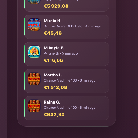
€5 929,08
Mireia H.
By The Rivers Of Buffalo · 4 min ago
€45,46
Mikayla F.
Pyramyth · 5 min ago
€116,66
Martha L.
Chance Machine 100 · 6 min ago
€1 512,08
Raina G.
Chance Machine 100 · 6 min ago
€942,93