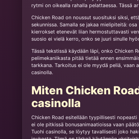
rytmi on oikealla rahalla pelattaessa. Tässä a
Chicken Road on noussut suosituksi siksi, e
sekunnissa. Samalla se jakaa mielipiteitä: osa
kierrokset etenevät liian hermostuttavasti verr
suosio ei vielä kerro, onko se juuri sinulle hyö
Tässä tekstissä käydään läpi, onko Chicken Ro
pelimekaniikasta pitää tietää ennen ensimmäis
tarkkana. Tarkoitus ei ole myydä peliä, vaan 
casinolla.
Miten Chicken Road
casinolla
Chicken Road esitellään tyypillisesti nopeast
ei ole pitkissä bonusanimaatioissa vaan päätök
Tuohi casinolla, se löytyy tavallisesti joko ha
joukosta. Tämä on tärkeä käytännön yksityisko