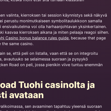
sen valinta, kierroksen tai session käynnistys sekä näkyvä
ad ei perustu monimutkaiseen symbolitaulukkoon samalla
si ensivaikutelma voi olla harhaanjohtavan yksinkertainen.
ski kasvaa kierroksen aikana ja miten pelaaja reagoi siihen.
hi Casino bonus balance rules guide
, because that page
e the same casino.
n se, että peli on listalla, vaan että se on integroitu
sia, avautuuko se selaimessa suoraan ja pysyykö
cken Road on peli, jossa pienikin viive tuntuu enemmän
ad Tuohi casinolta ja
sti avataan
alikoimassa, sen avaaminen tapahtuu yleensä suoraan