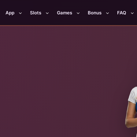
App
Slots
Games
Bonus
FAQ