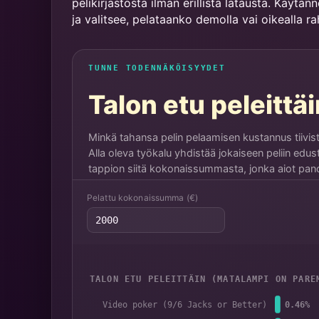
pelikirjastosta ilman erillistä latausta. Käytä
ja valitsee, pelataanko demolla vai oikealla r
TUNNE TODENNÄKÖISYYDET
Talon etu peleittäi
Minkä tahansa pelin pelaamisen kustannus tiivisty
Alla oleva työkalu yhdistää jokaiseen peliin edust
tappion siitä kokonaissummasta, jonka aiot pan
Pelattu kokonaissumma (€)
TALON ETU PELEITTÄIN (MATALAMPI ON PARE
Video poker (9/6 Jacks or Better)
0.46%